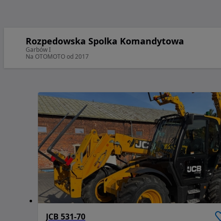
Rozpedowska Spolka Komandytowa
Garbów I
Na OTOMOTO od 2017
JCB 531-70