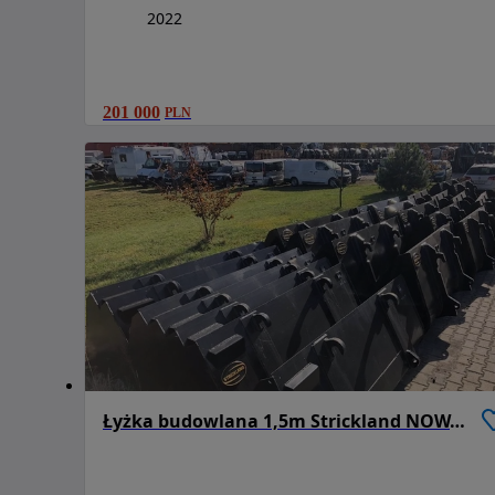
2022
201 000
PLN
Łyżka budowlana 1,5m Strickland NOWA Ładowarka JCB 531 70, 535 95