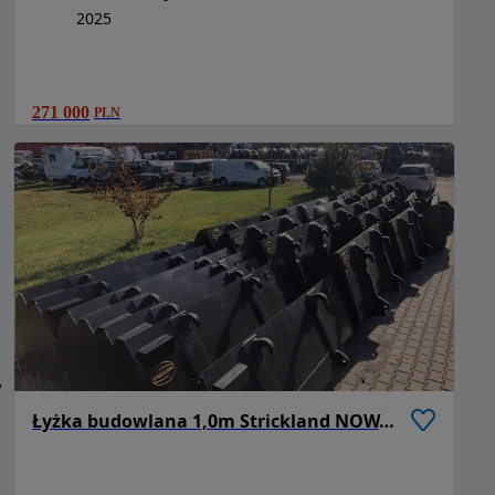
2025
271 000
PLN
Łyżka budowlana 1,0m Strickland NOWA Ładowarka JCB 531 70, 535 95