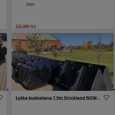
2023
256 000
PLN
Łyżka budowlana 1,5m Strickland NOWA Ładowarka JCB 531 70, 535 95